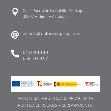

Calle Puerto de La Cubilla, 14, Bajo
33207 – Gijón – Asturias

estudio@astorgaygarcia.com

640 04 19 19
658 54 64 97
AVISO LEGAL
–
POLÍTICA DE PRIVACIDAD
–
POLÍTICA DE COOKIES
–
DECLARACIÓN DE