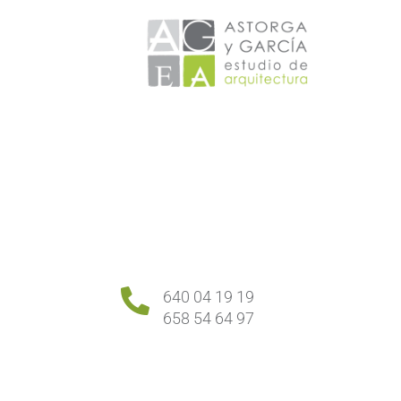

640 04 19 19
658 54 64 97