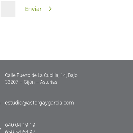
Enviar
=

Calle Puerto de La Cubilla, 14, Bajo
33207 – Gijón – Asturias

estudio@astorgaygarcia.com

640 04 19 19
658 54 64 97