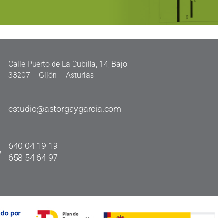

Calle Puerto de La Cubilla, 14, Bajo
33207 – Gijón – Asturias

estudio@astorgaygarcia.com

640 04 19 19
658 54 64 97