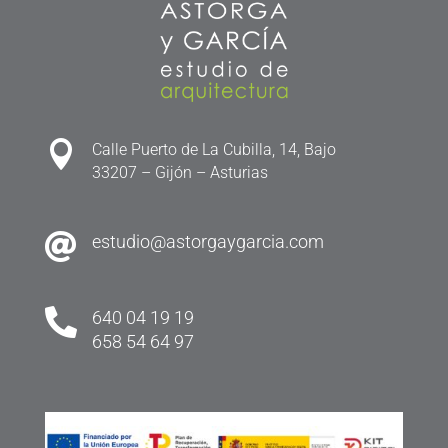

Calle Puerto de La Cubilla, 14, Bajo
33207 – Gijón – Asturias

estudio@astorgaygarcia.com

640 04 19 19
658 54 64 97