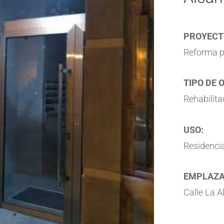
PROYECT
Reforma p
TIPO DE 
Rehabilita
USO:
Residencial
EMPLAZA
Calle La A