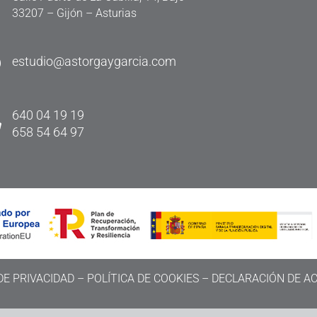
33207 – Gijón – Asturias

estudio@astorgaygarcia.com

640 04 19 19
658 54 64 97
DE PRIVACIDAD
–
POLÍTICA DE COOKIES
–
DECLARACIÓN DE AC