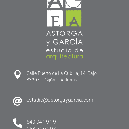

Calle Puerto de La Cubilla, 14, Bajo
33207 – Gijón – Asturias

estudio@astorgaygarcia.com

640 04 19 19
658 54 64 97