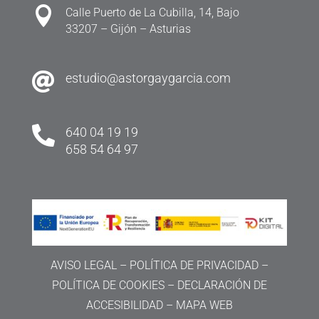

Calle Puerto de La Cubilla, 14, Bajo
33207 – Gijón – Asturias

estudio@astorgaygarcia.com

640 04 19 19
658 54 64 97
AVISO LEGAL
–
POLÍTICA DE PRIVACIDAD
–
POLÍTICA DE COOKIES
–
DECLARACIÓN DE
ACCESIBILIDAD
–
MAPA WEB